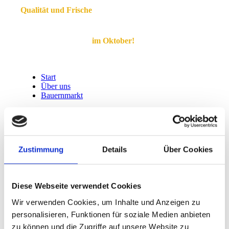
Qualität und Frische
vom Direktvermarkter!
Jeden dritten Sonntag
im Oktober!
Start
Über uns
Bauernmarkt
Anbieterinformation
Kontakt
Zustimmung
Details
Über Cookies
Diese Webseite verwendet Cookies
Gerd Fangmann
Wir verwenden Cookies, um Inhalte und Anzeigen zu
personalisieren, Funktionen für soziale Medien anbieten
zu können und die Zugriffe auf unsere Website zu
Home
All Team
Gerd Fangmann