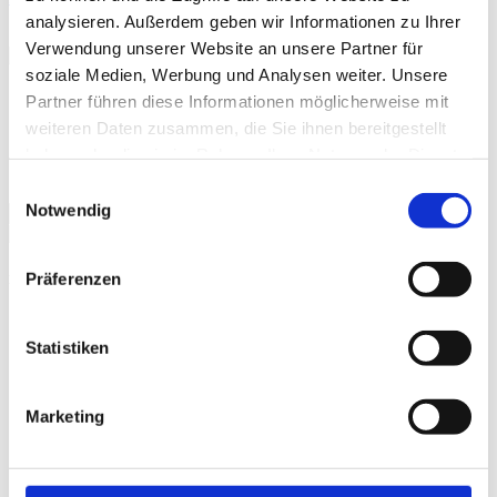
analysieren. Außerdem geben wir Informationen zu Ihrer
Verwendung unserer Website an unsere Partner für
soziale Medien, Werbung und Analysen weiter. Unsere
Start
Partner führen diese Informationen möglicherweise mit
Über uns
weiteren Daten zusammen, die Sie ihnen bereitgestellt
Bauernmarkt
haben oder die sie im Rahmen Ihrer Nutzung der Dienste
Anbieterinformation
Kontakt
gesammelt haben.
Einwilligungsauswahl
Notwendig
Präferenzen
Ehrenvorsitzender
Statistiken
Marketing